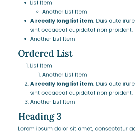
List Item
Another List Item
A reeally long list item.
Duis aute irure
sint occaecat cupidatat non proident, s
Another List Item
Ordered List
List Item
Another List Item
A reeally long list item.
Duis aute irure
sint occaecat cupidatat non proident, s
Another List Item
Heading 3
Lorem ipsum dolor sit amet, consectetur ad